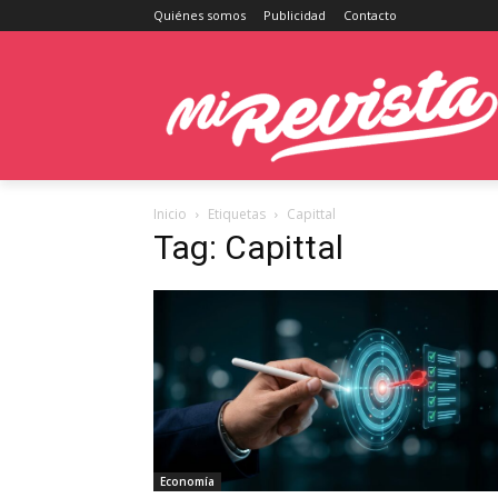
Quiénes somos
Publicidad
Contacto
Inicio
Etiquetas
Capittal
Tag: Capittal
Economía