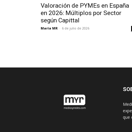
Valoración de PYMEs en España
en 2026: Múltiplos por Sector
según Capittal
María MR
-
6 de julio de 2026
SO
Medi
expe
que 