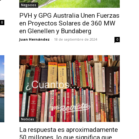
Negocios
PVH y GPG Australia Unen Fuerzas
en Proyectos Solares de 360 MW
0
en Glenellen y Bundaberg
Juan Hernández
-
18 de septiembre de 2024
0
Noticias
La respuesta es aproximadamente
50 millones, lo que significa que