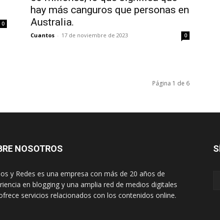
hay más canguros que personas en
Australia.
0
Cuantos
-
17 de noviembre de 2023
0
Página 1 de 6
BRE NOSOTROS
S
os y Redes es una empresa con más de 20 años de
riencia en blogging y una amplia red de medios digitales
ofrece servicios relacionados con los contenidos online.