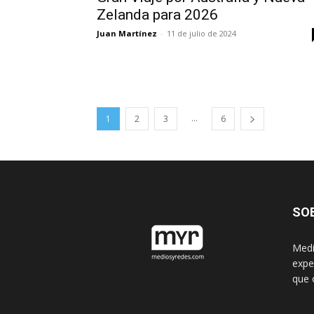
Zelanda para 2026
Juan Martínez
-
11 de julio de 2024
...
1
2
3
6
SO
Medi
expe
que 