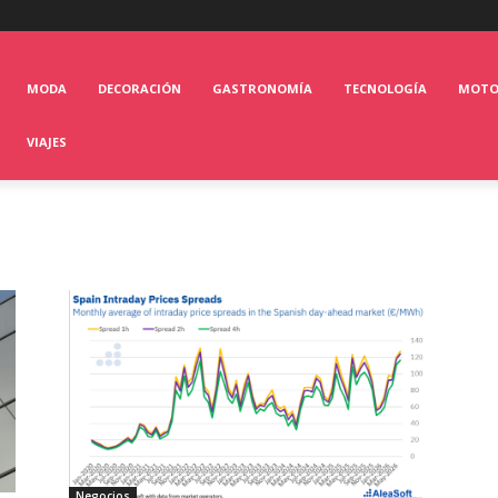
MODA
DECORACIÓN
GASTRONOMÍA
TECNOLOGÍA
MOT
VIAJES
Negocios