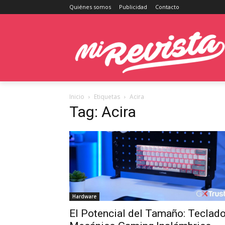
Quiénes somos
Publicidad
Contacto
Inicio
Etiquetas
Acira
Tag: Acira
Hardware
El Potencial del Tamaño: Teclad