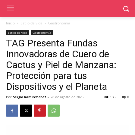
Inicio
Estilo de vida
Gastronomía
Estilo de vida
Gastronomía
TAG Presenta Fundas
Innovadoras de Cuero de
Cactus y Piel de Manzana:
Protección para tus
Dispositivos y el Planeta
Por
Sergio Ramirez chef
-
28 de agosto de 2025
135
0