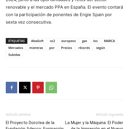
renovable y el mercado PPA en España. El evento contará
con la participación de ponentes de Engie Spain por
sexta vez consecutiva.
ETIQUETAS
AleaSoft
co2
europeos
gas
los
MARCA
Mercados
mientras
por
Precios
récords
según
Subidas
Artículo anterior
Artículo siguiente
El Proyecto Dorotea de la
La Mujer y la Máquina: El Poder
Fundación Adecco: Formación
de la Impresión en el Nuevo