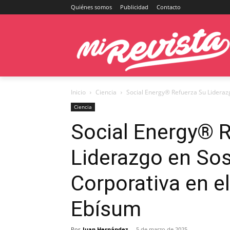
Quiénes somos
Publicidad
Contacto
Inicio
Ciencia
Social Energy® Refuerza Su Liderazgo
Ciencia
Social Energy® 
Liderazgo en Sos
Corporativa en el
Ebísum
Por
Juan Hernández
-
5 de marzo de 2025