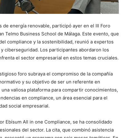
de energía renovable, participó ayer en el III Foro
an Telmo Business School de Málaga. Este evento, que
el compliance y la sostenibilidad, reunió a expertos
y ciberseguridad. Los participantes abordaron los
frenta el sector empresarial en estos temas cruciales.
stigioso foro subraya el compromiso de la compañía
normativo y su objetivo de ser un referente en
ió una valiosa plataforma para compartir conocimientos,
tendencias en compliance, un área esencial para el
dad social empresarial.
por Ebísum All in one Compliance, se ha consolidado
sionales del sector. La cita, que combinó asistencia
ca, presentó un programa con seis mesas temáticas. En