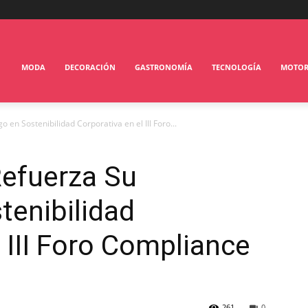
MODA
DECORACIÓN
GASTRONOMÍA
TECNOLOGÍA
MOTO
 en Sostenibilidad Corporativa en el III Foro...
Refuerza Su
tenibilidad
 III Foro Compliance
261
0