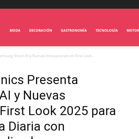
MODA
DECORACIÓN
GASTRONOMÍA
TECNOLOGÍA
MOTO
msung Vision AI y Nuevas Innovaciones en First Look...
nics Presenta
AI y Nuevas
First Look 2025 para
a Diaria con