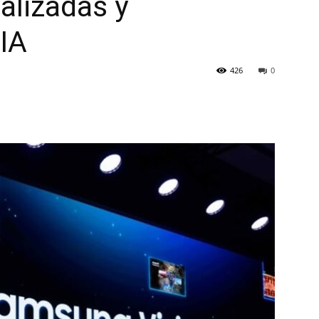
alizadas y
IA
426
0