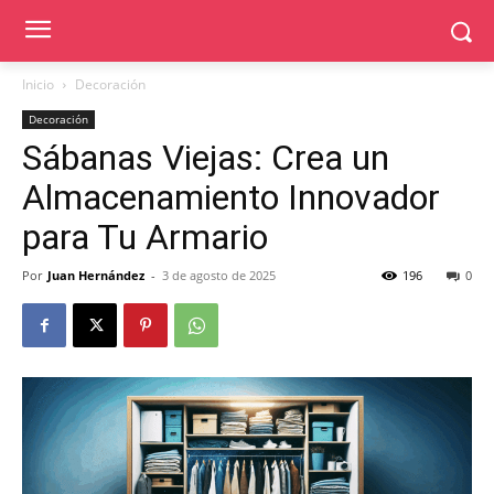
Inicio
Decoración
Decoración
Sábanas Viejas: Crea un
Almacenamiento Innovador
para Tu Armario
Por
Juan Hernández
-
3 de agosto de 2025
196
0