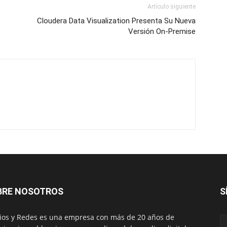
Artículo siguiente
Cloudera Data Visualization Presenta Su Nueva
Versión On-Premise
BRE NOSOTROS
S
os y Redes es una empresa con más de 20 años de