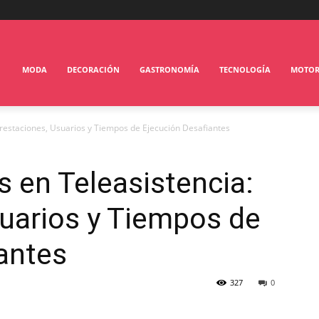
MODA
DECORACIÓN
GASTRONOMÍA
TECNOLOGÍA
MOTO
Prestaciones, Usuarios y Tiempos de Ejecución Desafiantes
s en Teleasistencia:
uarios y Tiempos de
antes
327
0