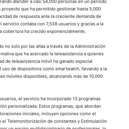
grando atender a casi 54,000 personas en un período
un proyecto que ha permitido gestionar hasta 5,000
pacidad de respuesta ante la creciente demanda de
l servicio contaba con 7,538 usuarios y gracias a la
la cobertura ha crecido exponencialmente.
 no solo por las altas a través de la Administración
mativa que ha acercado la teleasistencia a quienes
ad de teleasistencia móvil ha ganado especial
l uso de dispositivos como smartwatch, llevando a la
ales móviles disponibles, alcanzando más de 10,000
suarios, el servicio ha incorporado 13 programas
ción personalizada. Estos programas, que abordan
loraciones iniciales, incluyen opciones como el
o el Telemonitorización de constantes y Estimulación
 por un equipo multidisciplinario de profesionales, lo