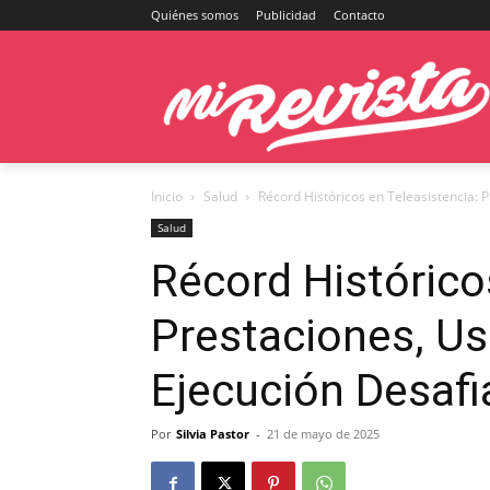
Quiénes somos
Publicidad
Contacto
Inicio
Salud
Récord Históricos en Teleasistencia: 
Salud
Récord Histórico
Prestaciones, Us
Ejecución Desafi
Por
Silvia Pastor
-
21 de mayo de 2025