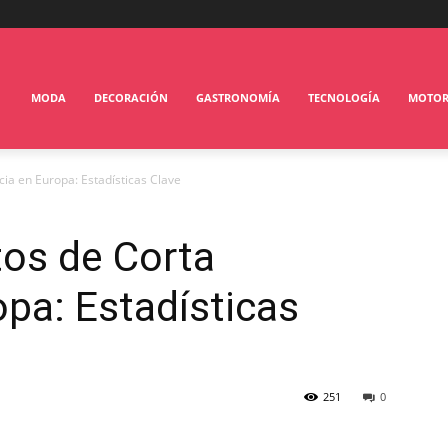
MODA
DECORACIÓN
GASTRONOMÍA
TECNOLOGÍA
MOTO
cia en Europa: Estadísticas Clave
tos de Corta
opa: Estadísticas
251
0