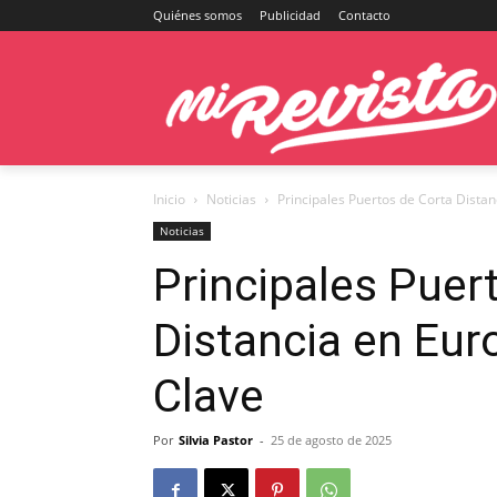
Quiénes somos
Publicidad
Contacto
Inicio
Noticias
Principales Puertos de Corta Distan
Noticias
Principales Puer
Distancia en Eur
Clave
Por
Silvia Pastor
-
25 de agosto de 2025