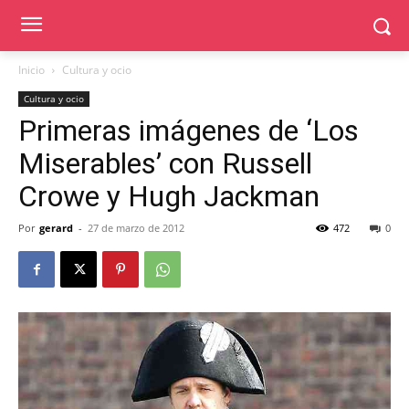
Inicio
Cultura y ocio
Cultura y ocio
Primeras imágenes de ‘Los
Miserables’ con Russell
Crowe y Hugh Jackman
Por
gerard
-
27 de marzo de 2012
472
0