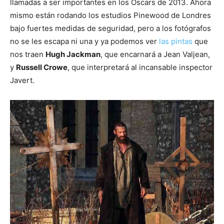
llamadas a ser importantes en los Oscars de 2013. Ahora
mismo están rodando los estudios Pinewood de Londres
bajo fuertes medidas de seguridad, pero a los fotógrafos
no se les escapa ni una y ya podemos ver
las pintas
que
nos traen
Hugh Jackman
, que encarnará a Jean Valjean,
y
Russell Crowe
, que interpretará al incansable inspector
Javert.