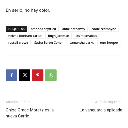
En serio, no hay color.
ETIQUETAS
amanda seyfried
anne hathaway
eddie redmayne
helena bonham carter
hugh jackman
los miserables
russell crowe
Sacha Baron Cohen
samantha barks
tom hooper
Artículo anterior
Artículo siguiente
Chloe Grace Moretz es la
La vanguardia aplicada
nueva Carrie