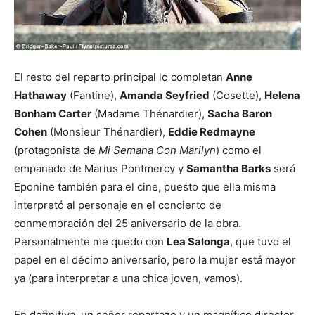
El resto del reparto principal lo completan
Anne
Hathaway
(Fantine),
Amanda Seyfried
(Cosette),
Helena
Bonham Carter
(Madame Thénardier),
Sacha Baron
Cohen
(Monsieur Thénardier),
Eddie Redmayne
(protagonista de
Mi Semana Con Marilyn
) como el
empanado de Marius Pontmercy y
Samantha Barks
será
Eponine también para el cine, puesto que ella misma
interpretó al personaje en el concierto de
conmemoración del 25 aniversario de la obra.
Personalmente me quedo con
Lea Salonga
, que tuvo el
papel en el décimo aniversario, pero la mujer está mayor
ya (para interpretar a una chica joven, vamos).
En definitiva, un señor repartazo y un magnífico director