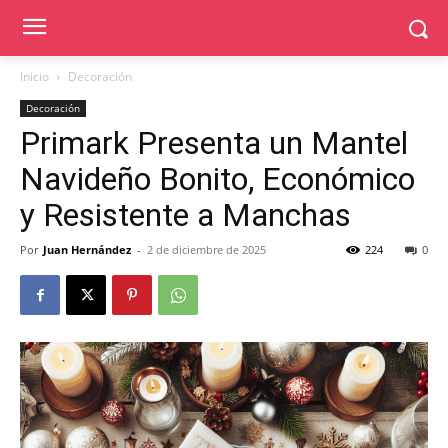
Inicio
Decoración
Decoración
Primark Presenta un Mantel
Navideño Bonito, Económico
y Resistente a Manchas
Por
Juan Hernández
-
2 de diciembre de 2025
224
0