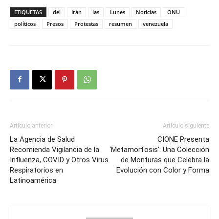
ETIQUETAS
del
Irán
las
Lunes
Noticias
ONU
políticos
Presos
Protestas
resumen
venezuela
Artículo anterior
Artículo siguiente
La Agencia de Salud
CIONE Presenta
Recomienda Vigilancia de la
‘Metamorfosis’: Una Colección
Influenza, COVID y Otros Virus
de Monturas que Celebra la
Respiratorios en
Evolución con Color y Forma
Latinoamérica