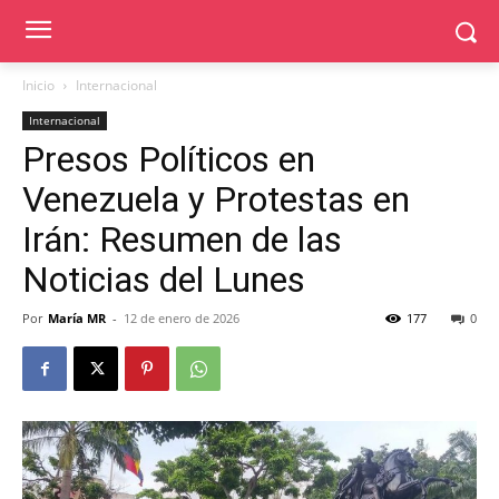
Inicio
Internacional
Internacional
Presos Políticos en
Venezuela y Protestas en
Irán: Resumen de las
Noticias del Lunes
Por
María MR
-
12 de enero de 2026
177
0