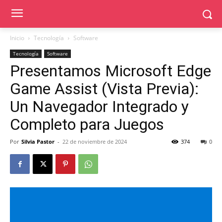
Inicio
Tecnología
Software
Tecnología
Software
Presentamos Microsoft Edge
Game Assist (Vista Previa):
Un Navegador Integrado y
Completo para Juegos
Por
Silvia Pastor
-
22 de noviembre de 2024
374
0