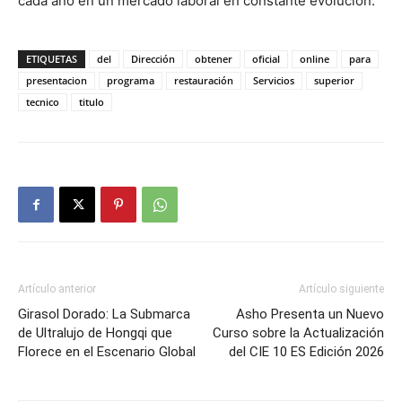
cada año en un mercado laboral en constante evolución.
ETIQUETAS
del
Dirección
obtener
oficial
online
para
presentacion
programa
restauración
Servicios
superior
tecnico
titulo
Artículo anterior
Artículo siguiente
Girasol Dorado: La Submarca
Asho Presenta un Nuevo
de Ultralujo de Hongqi que
Curso sobre la Actualización
Florece en el Escenario Global
del CIE 10 ES Edición 2026