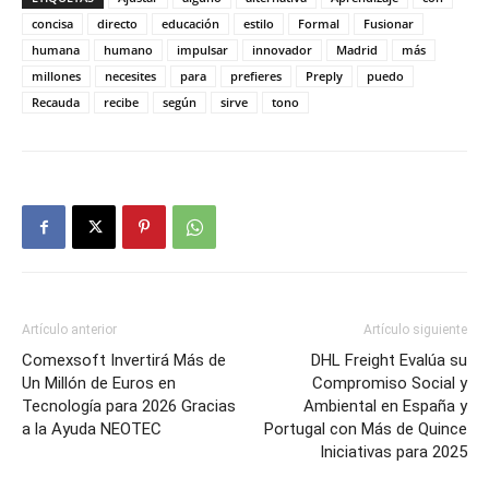
concisa
directo
educación
estilo
Formal
Fusionar
humana
humano
impulsar
innovador
Madrid
más
millones
necesites
para
prefieres
Preply
puedo
Recauda
recibe
según
sirve
tono
Artículo anterior
Artículo siguiente
Comexsoft Invertirá Más de
DHL Freight Evalúa su
Un Millón de Euros en
Compromiso Social y
Tecnología para 2026 Gracias
Ambiental en España y
a la Ayuda NEOTEC
Portugal con Más de Quince
Iniciativas para 2025