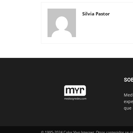
Silvia Pastor
SO
Medi
expe
que 
© 1995-2024 Color Vivo Internet. Otros contenidos se ci