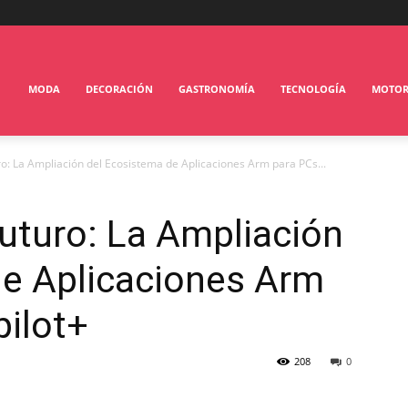
MODA
DECORACIÓN
GASTRONOMÍA
TECNOLOGÍA
MOTO
ro: La Ampliación del Ecosistema de Aplicaciones Arm para PCs...
uturo: La Ampliación
de Aplicaciones Arm
pilot+
208
0