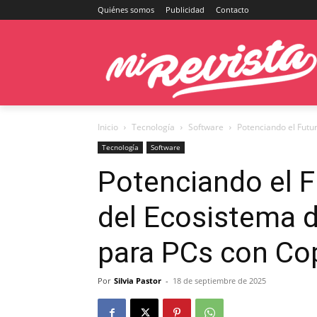
Quiénes somos
Publicidad
Contacto
Inicio
Tecnología
Software
Potenciando el Futu
Tecnología
Software
Potenciando el F
del Ecosistema 
para PCs con Co
Por
Silvia Pastor
-
18 de septiembre de 2025