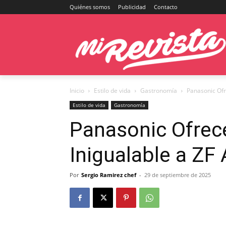
Quiénes somos
Publicidad
Contacto
Inicio
Estilo de vida
Gastronomía
Panasonic Ofr
Estilo de vida
Gastronomía
Panasonic Ofrec
Inigualable a ZF
Por
Sergio Ramirez chef
-
29 de septiembre de 2025