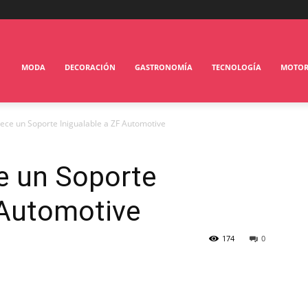
MODA
DECORACIÓN
GASTRONOMÍA
TECNOLOGÍA
MOTO
ece un Soporte Inigualable a ZF Automotive
e un Soporte
 Automotive
174
0