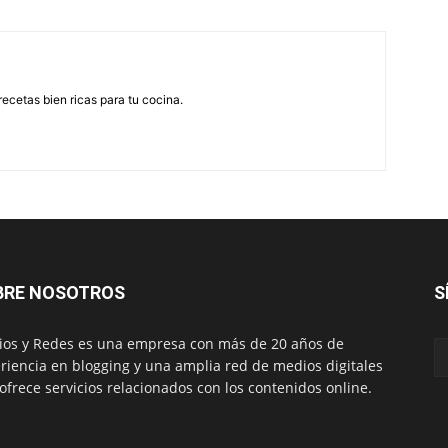
recetas bien ricas para tu cocina.
BRE NOSOTROS
S
os y Redes es una empresa con más de 20 años de
riencia en blogging y una amplia red de medios digitales
ofrece servicios relacionados con los contenidos online.