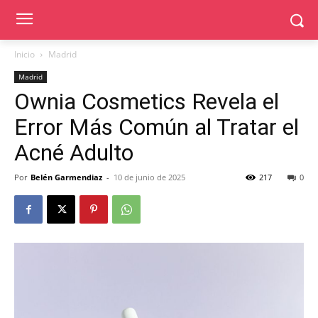
Inicio
Madrid
Madrid
Ownia Cosmetics Revela el
Error Más Común al Tratar el
Acné Adulto
Por
Belén Garmendiaz
-
10 de junio de 2025
217
0