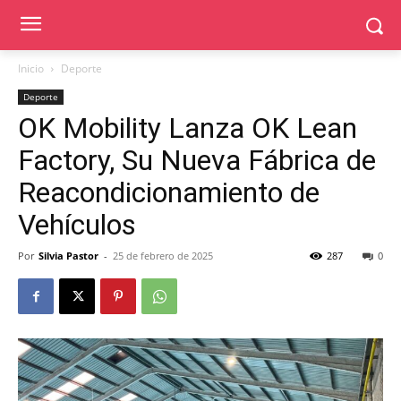
Inicio
Deporte
Deporte
OK Mobility Lanza OK Lean
Factory, Su Nueva Fábrica de
Reacondicionamiento de
Vehículos
Por
Silvia Pastor
-
25 de febrero de 2025
287
0