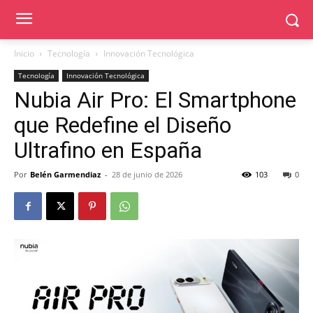
Inicio
Tecnología
Innovación Tecnológica
Tecnología
Innovación Tecnológica
Nubia Air Pro: El Smartphone
que Redefine el Diseño
Ultrafino en España
Por
Belén Garmendiaz
-
28 de junio de 2026
103
0