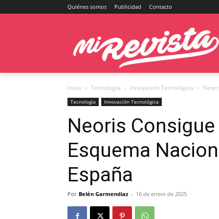
Quiénes somos
Publicidad
Contacto
Inicio
Tecnología
Innovación Tecnológica
Neori
Tecnología
Innovación Tecnológica
Neoris Consigue l
Esquema Naciona
España
Por
Belén Garmendiaz
-
16 de enero de 2025