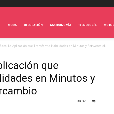
MODA
DECORACIÓN
GASTRONOMÍA
TECNOLOGÍA
MOTO
Saco: La Aplicación que Transforma Habilidades en Minutos y Reinventa el...
licación que
lidades en Minutos y
ercambio
321
0