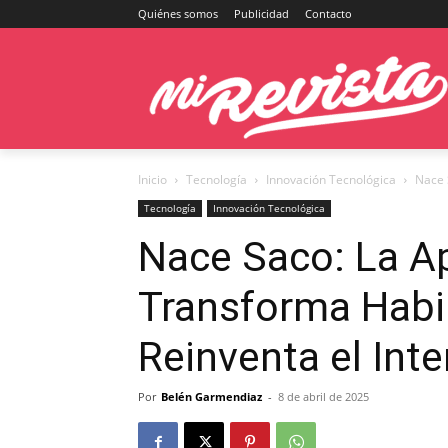
Quiénes somos
Publicidad
Contacto
Inicio
Tecnología
Innovación Tecnológica
Nace 
Tecnología
Innovación Tecnológica
Nace Saco: La Ap
Transforma Habi
Reinventa el Int
Por
Belén Garmendiaz
-
8 de abril de 2025