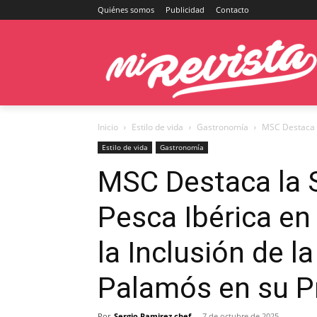
Quiénes somos
Publicidad
Contacto
Inicio
Estilo de vida
Gastronomía
MSC Destaca l
Estilo de vida
Gastronomía
MSC Destaca la S
Pesca Ibérica e
la Inclusión de 
Palamós en su P
Por
Sergio Ramirez chef
-
7 de octubre de 2025