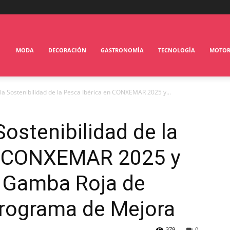
MODA
DECORACIÓN
GASTRONOMÍA
TECNOLOGÍA
MOTO
a Sostenibilidad de la Pesca Ibérica en CONXEMAR 2025 y...
ostenibilidad de la
n CONXEMAR 2025 y
la Gamba Roja de
rograma de Mejora
379
0