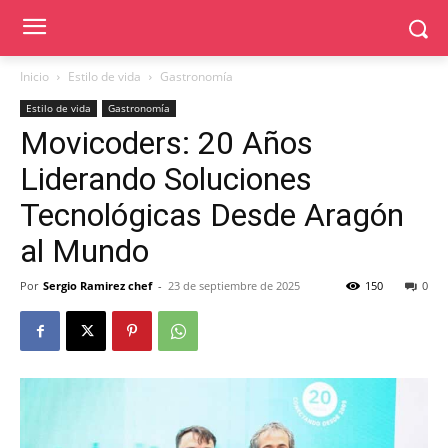
Inicio
Estilo de vida
Gastronomía
Estilo de vida
Gastronomía
Movicoders: 20 Años
Liderando Soluciones
Tecnológicas Desde Aragón
al Mundo
Por
Sergio Ramirez chef
-
23 de septiembre de 2025
150
0