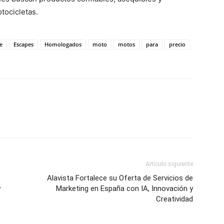
tocicletas.
e
Escapes
Homologados
moto
motos
para
precio
Artículo siguiente
Alavista Fortalece su Oferta de Servicios de
y
Marketing en España con IA, Innovación y
Creatividad