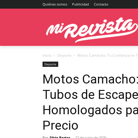
Quiénes somos
Publicidad
Contacto
Inicio
Deporte
Motos Camacho: Tu Confianza en T
Deporte
Motos Camacho: 
Tubos de Escape
Homologados pa
Precio
Por
Silvia Pastor
-
27 de junio de 2025