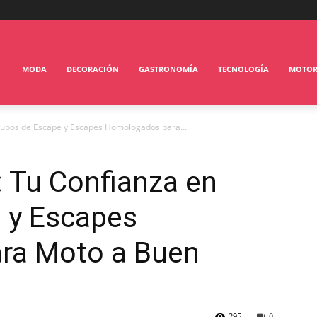
MODA
DECORACIÓN
GASTRONOMÍA
TECNOLOGÍA
MOTO
ubos de Escape y Escapes Homologados para...
Tu Confianza en
 y Escapes
ra Moto a Buen
295
0