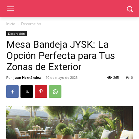
Inicio
Decoración
Decoración
Mesa Bandeja JYSK: La
Opción Perfecta para Tus
Zonas de Exterior
Por
Juan Hernández
-
10 de mayo de 2025
265
0