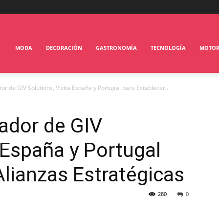
MODA
DECORACIÓN
GASTRONOMÍA
TECNOLOGÍA
MOTO
r de GIV Solutions, Visita España y Portugal para Establecer...
ador de GIV
a España y Portugal
Alianzas Estratégicas
280
0