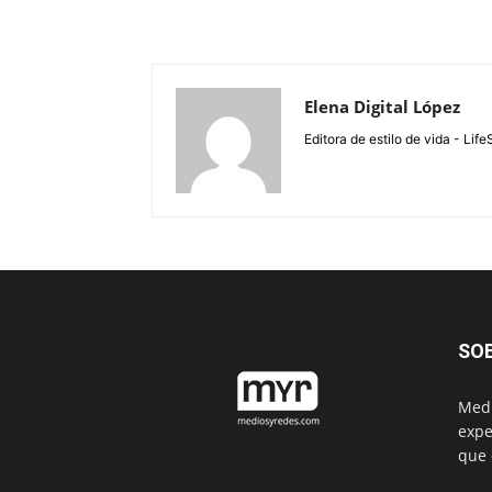
Elena Digital López
Editora de estilo de vida - Li
SO
Medi
expe
que 