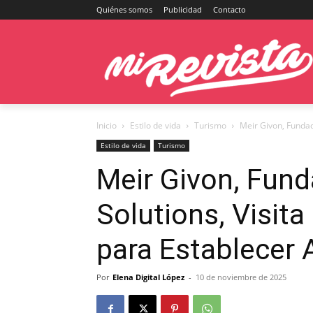
Quiénes somos
Publicidad
Contacto
Inicio
Estilo de vida
Turismo
Meir Givon, Fundado
Estilo de vida
Turismo
Meir Givon, Fund
Solutions, Visit
para Establecer 
Por
Elena Digital López
-
10 de noviembre de 2025