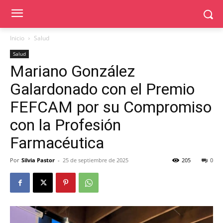
Inicio
Salud
Salud
Mariano González
Galardonado con el Premio
FEFCAM por su Compromiso
con la Profesión
Farmacéutica
Por
Silvia Pastor
-
25 de septiembre de 2025
205
0