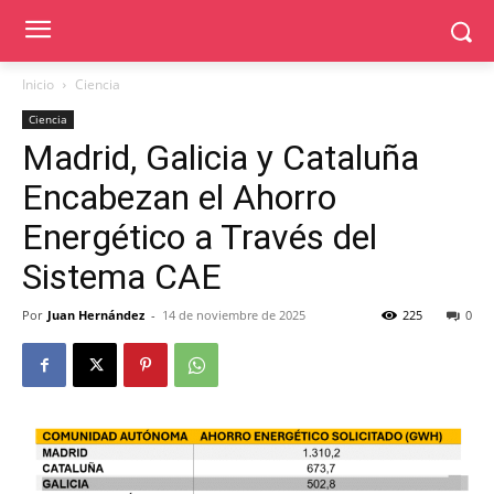
Inicio
Ciencia
Ciencia
Madrid, Galicia y Cataluña
Encabezan el Ahorro
Energético a Través del
Sistema CAE
Por
Juan Hernández
-
14 de noviembre de 2025
225
0