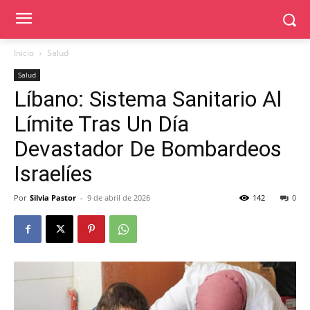
Inicio
Salud
Salud
Líbano: Sistema Sanitario Al
Límite Tras Un Día
Devastador De Bombardeos
Israelíes
Por
Silvia Pastor
-
9 de abril de 2026
142
0