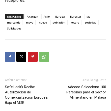
receptores.
ETIQUETAS
Alcanzan
Asilo
Europa
Eurostat
las
marcando
mayo
nuevo
población
record
sociedad
Solicitudes
Artículo anterior
Artículo siguiente
SafeHeal® Recibe
Adecco Selecciona 100
Autorización de
Personas para el Sector
Comercialización Europea
Alimentario en Málaga
Bajo el MDR