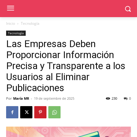
Inicio
Tecnología
Tecnología
Las Empresas Deben
Proporcionar Información
Precisa y Transparente a los
Usuarios al Eliminar
Publicaciones
Por
María MR
-
19 de septiembre de 2025
230
0