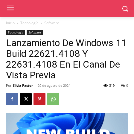
Inicio
Tecnología
Software
Tecnología
Software
Lanzamiento De Windows 11
Build 22621.4108 Y
22631.4108 En El Canal De
Vista Previa
Por
Silvia Pastor
-
20 de agosto de 2024
319
0