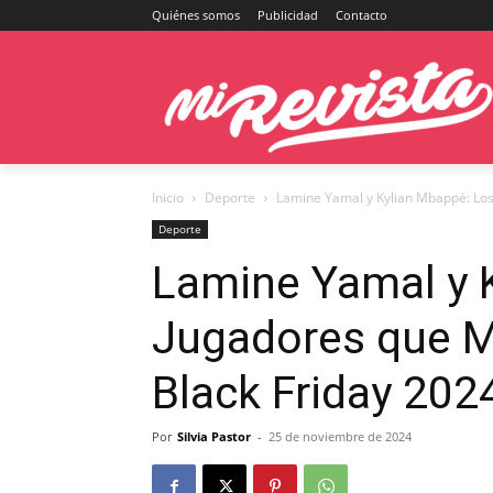
Quiénes somos
Publicidad
Contacto
Inicio
Deporte
Lamine Yamal y Kylian Mbappé: Los
Deporte
Lamine Yamal y 
Jugadores que M
Black Friday 202
Por
Silvia Pastor
-
25 de noviembre de 2024