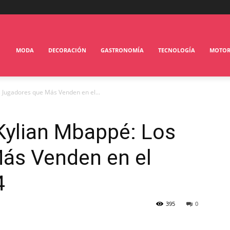
MODA
DECORACIÓN
GASTRONOMÍA
TECNOLOGÍA
MOTO
 Jugadores que Más Venden en el...
Kylian Mbappé: Los
ás Venden en el
4
395
0