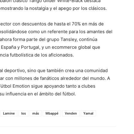
l balón clásico Tango Glider White-Black destaca
mostrando la nostalgia y el apego por los clásicos.
 sector con descuentos de hasta el 70% en más de
onsolidándose como un referente para los amantes del
ahora forma parte del grupo Tansley, continúa
n España y Portugal, y un ecommerce global que
cia futbolística de los aficionados.
ial deportivo, sino que también crea una comunidad
tar con millones de fanáticos alrededor del mundo. A
 Fútbol Emotion sigue apoyando tanto a clubes
u influencia en el ámbito del fútbol.
Lamine
los
más
Mbappé
Venden
Yamal