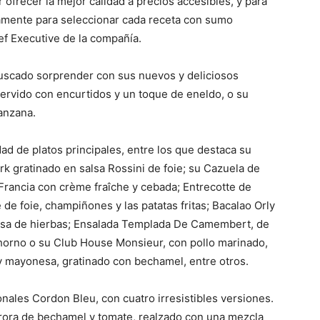
 ofrecer la mejor calidad a precios accesibles, y para
samente para seleccionar cada receta con sumo
f Executive de la compañía.
 buscado sorprender con sus nuevos y deliciosos
ervido con encurtidos y un toque de eneldo, o su
anzana.
ad de platos principales, entre los que destaca su
 gratinado en salsa Rossini de foie; su Cazuela de
Francia con crème fraîche y cebada; Entrecotte de
e foie, champiñones y las patatas fritas; Bacalao Orly
ndesa de hierbas; Ensalada Templada De Camembert, de
horno o su Club House Monsieur, con pollo marinado,
 mayonesa, gratinado con bechamel, entre otros.
onales Cordon Bleu, con cuatro irresistibles versiones.
 Aurora de bechamel y tomate, realzado con una mezcla