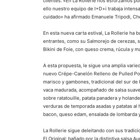
clientes. «En La Rollerie nos esforzamos por
ello nuestro equipo de I+D+i trabaja inten
cuidado» ha afirmado Emanuele Tripodi, Che
En esta nueva carta estival, La Rollerie ha
entrantes, como su Salmorejo de cerezas, s
Bikini de Foie, con queso crema, rúcula y m
A esta propuesta, le sigue una amplia varied
nuevo Crépe-Canelón Relleno de Pulled Pork
marisco y gambones, tradicional del sur de 
vaca madurada, acompañado de salsa suave d
sobre ratatouille, patata panadera y hola
verduras de temporada asadas y patatas al 
bacon, queso edam, ensalada de lombarda y
La Rollerie sigue deleitando con sus tradici
El Original: bañado por la distintiva salsa