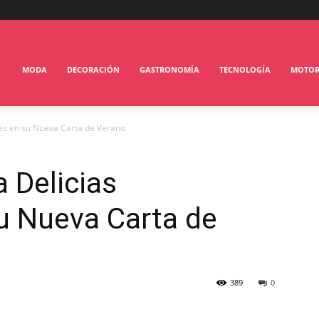
MODA
DECORACIÓN
GASTRONOMÍA
TECNOLOGÍA
MOTO
ibles en su Nueva Carta de Verano
a Delicias
su Nueva Carta de
389
0