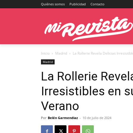
Quiénes somos
Publicidad
Contacto
Inicio
Madrid
La Rollerie Revela Delicias Irresist
Madrid
La Rollerie Revel
Irresistibles en 
Verano
Por
Belén Garmendiaz
-
10 de julio de 2024