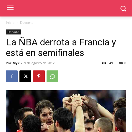
Inicio
Deporte
Deporte
La ÑBA derrota a Francia y
está en semifinales
Por
MyR
-
9 de agosto de 2012
349
0