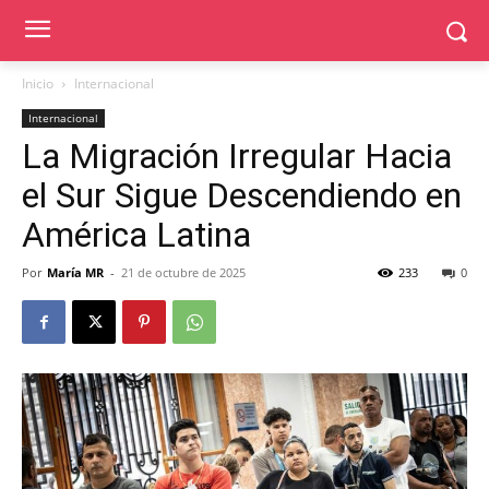
Inicio
Internacional
Internacional
La Migración Irregular Hacia
el Sur Sigue Descendiendo en
América Latina
Por
María MR
-
21 de octubre de 2025
233
0