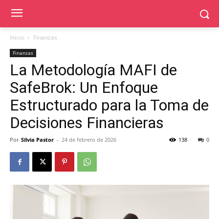
Inicio
Finanzas
Finanzas
La Metodología MAFI de
SafeBrok: Un Enfoque
Estructurado para la Toma de
Decisiones Financieras
Por
Silvia Pastor
-
24 de febrero de 2026
138
0