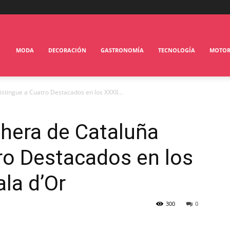
MODA
DECORACIÓN
GASTRONOMÍA
TECNOLOGÍA
MOTO
stingue a Cuatro Destacados en los XXXII...
chera de Cataluña
ro Destacados en los
la d’Or
300
0