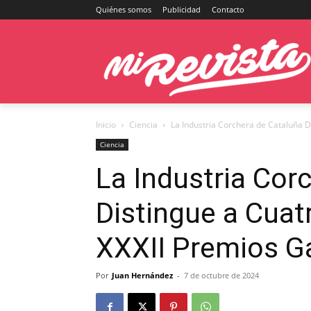
Quiénes somos
Publicidad
Contacto
Inicio
Ciencia
La Industria Corchera de Cataluña Di
Ciencia
La Industria Cor
Distingue a Cuat
XXXII Premios Ga
Por
Juan Hernández
-
7 de octubre de 2024