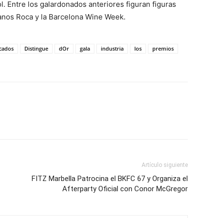
l. Entre los galardonados anteriores figuran figuras
anos Roca y la Barcelona Wine Week.
cados
Distingue
dOr
gala
industria
los
premios
Artículo siguiente
FITZ Marbella Patrocina el BKFC 67 y Organiza el
Afterparty Oficial con Conor McGregor