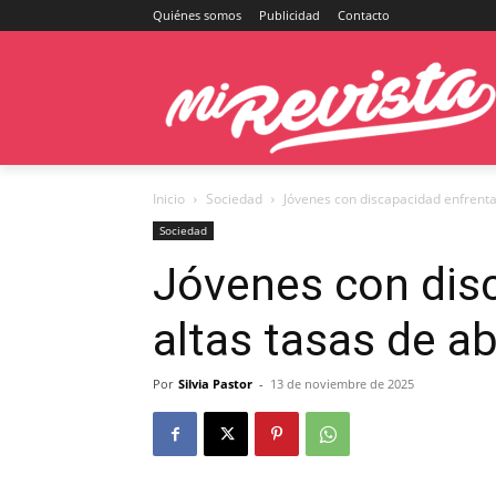
Quiénes somos
Publicidad
Contacto
Inicio
Sociedad
Jóvenes con discapacidad enfrenta
Sociedad
Jóvenes con dis
altas tasas de a
Por
Silvia Pastor
-
13 de noviembre de 2025