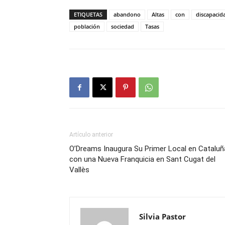
ETIQUETAS
abandono
Altas
con
discapacid
población
sociedad
Tasas
Artículo anterior
O’Dreams Inaugura Su Primer Local en Cataluñ
con una Nueva Franquicia en Sant Cugat del
Vallès
Silvia Pastor