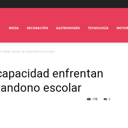
MODA
DECORACIÓN
GASTRONOMÍA
TECNOLOGÍA
MOTO
n altas tasas de abandono escolar
capacidad enfrentan
bandono escolar
178
0