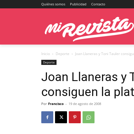
Quiénes somos
Publicidad
Contacto
Inicio
Deporte
Joan Llaneras y Toni Tauler consigu
Deporte
Joan Llaneras y 
consiguen la pla
Por
Francisco
-
19 de agosto de 2008