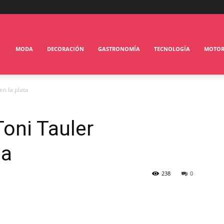
MODA
DECORACIÓN
GASTRONOMÍA
TECNOLOGÍA
MOTO
en la plata
Toni Tauler
ta
238
0