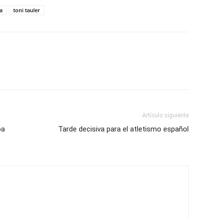
a
toni tauler
Artículo siguiente
ba
Tarde decisiva para el atletismo español