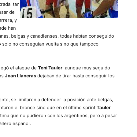
rada, tan
esar de
rrera, y
nde han
manas, belgas y canadienses, todas habían conseguido
o solo no conseguían vuelta sino que tampoco
llegó el ataque de
Toni Tauler
, aunque muy seguido
nos
Joan Llaneras
dejaban de tirar hasta conseguir los
to, se limitaron a defender la posición ante belgas,
taron el bronce sino que en el último sprint
Tauler
stima que no pudieron con los argentinos, pero a pesar
allero español.