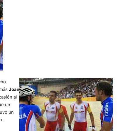
cho
z más
Joan
asión al
fue un
tuvo un
n.