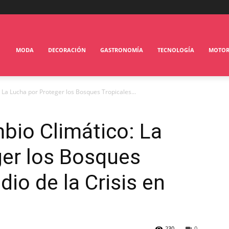
MODA
DECORACIÓN
GASTRONOMÍA
TECNOLOGÍA
MOTO
 La Lucha por Proteger los Bosques Tropicales...
bio Climático: La
ger los Bosques
io de la Crisis en
230
0