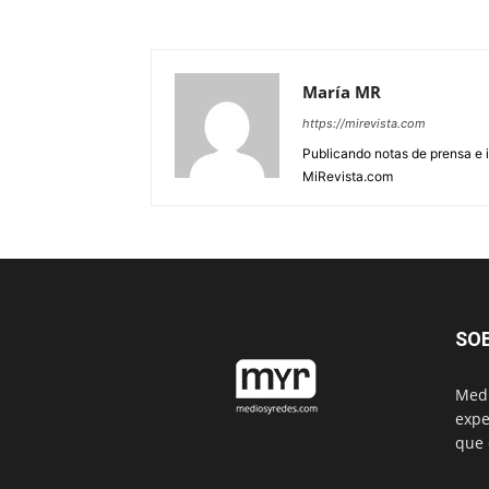
María MR
https://mirevista.com
Publicando notas de prensa e i
MiRevista.com
SO
Medi
expe
que 