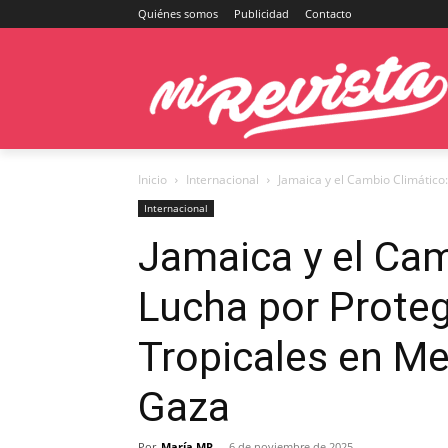
Quiénes somos
Publicidad
Contacto
Inicio
Internacional
Jamaica y el Cambio Climático:
Internacional
Jamaica y el Cam
Lucha por Prote
Tropicales en Med
Gaza
Por
María MR
-
6 de noviembre de 2025