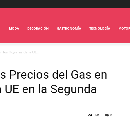
MODA
DECORACIÓN
GASTRONOMÍA
TECNOLOGÍA
MOTO
n los Hogares de la UE...
s Precios del Gas en
a UE en la Segunda
390
0