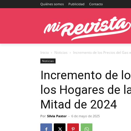
Quiénes somos
Publicidad
Contacto
Inicio
Noticias
Incremento de los Precios del Gas e
Noticias
Incremento de lo
los Hogares de l
Mitad de 2024
Por
Silvia Pastor
-
6 de mayo de 2025