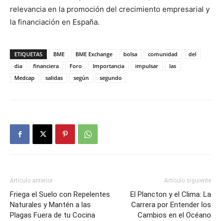
relevancia en la promoción del crecimiento empresarial y
la financiación en España.
ETIQUETAS
BME
BME Exchange
bolsa
comunidad
del
dia
financiera
Foro
Importancia
impulsar
las
Medcap
salidas
según
segundo
Artículo anterior
Artículo siguiente
Friega el Suelo con Repelentes
El Plancton y el Clima: La
Naturales y Mantén a las
Carrera por Entender los
Plagas Fuera de tu Cocina
Cambios en el Océano