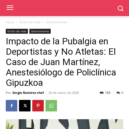
Inicio
Estilo de vida
Gastronomía
Estilo de vida
Gastronomía
Impacto de la Pubalgia en
Deportistas y No Atletas: El
Caso de Juan Martínez,
Anestesiólogo de Policlínica
Gipuzkoa
Por
Sergio Ramirez chef
-
26 de marzo de 2026
153
0