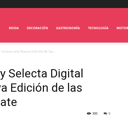
MODA
DECORACIÓN
GASTRONOMÍA
TECNOLOGÍA
MOTO
al Lanzan una Nueva Edición de las...
y Selecta Digital
 Edición de las
ate
300
0