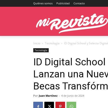
Quiénes somos
Publicidad
Contacto
Inicio
Tecnología
ID Digital School y Selecta Digit
Tecnología
ID Digital School 
Lanzan una Nueva
Becas Transfórm
Por
Juan Martínez
-
4 de junio de 2024