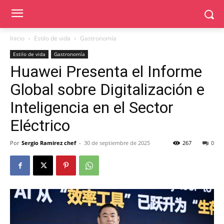
Inicio
Estilo de vida
Gastronomía
Estilo de vida
Gastronomía
Huawei Presenta el Informe
Global sobre Digitalización e
Inteligencia en el Sector
Eléctrico
Por
Sergio Ramirez chef
-
30 de septiembre de 2025
267
0