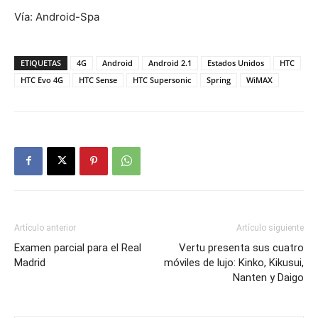
Vía: Android-Spa
ETIQUETAS
4G
Android
Android 2.1
Estados Unidos
HTC
HTC Evo 4G
HTC Sense
HTC Supersonic
Spring
WiMAX
Artículo anterior
Artículo siguiente
Examen parcial para el Real
Vertu presenta sus cuatro
Madrid
móviles de lujo: Kinko, Kikusui,
Nanten y Daigo